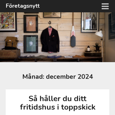
Hoppa
Företagsnytt
till
innehåll
Månad:
december 2024
Så håller du ditt
fritidshus i toppskick