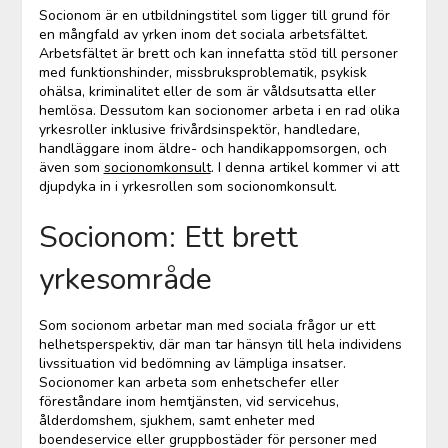
Socionom är en utbildningstitel som ligger till grund för
en mångfald av yrken inom det sociala arbetsfältet.
Arbetsfältet är brett och kan innefatta stöd till personer
med funktionshinder, missbruksproblematik, psykisk
ohälsa, kriminalitet eller de som är våldsutsatta eller
hemlösa. Dessutom kan socionomer arbeta i en rad olika
yrkesroller inklusive frivårdsinspektör, handledare,
handläggare inom äldre- och handikappomsorgen, och
även som
socionomkonsult
. I denna artikel kommer vi att
djupdyka in i yrkesrollen som socionomkonsult.
Socionom: Ett brett
yrkesområde
Som socionom arbetar man med sociala frågor ur ett
helhetsperspektiv, där man tar hänsyn till hela individens
livssituation vid bedömning av lämpliga insatser.
Socionomer kan arbeta som enhetschefer eller
föreståndare inom hemtjänsten, vid servicehus,
ålderdomshem, sjukhem, samt enheter med
boendeservice eller gruppbostäder för personer med