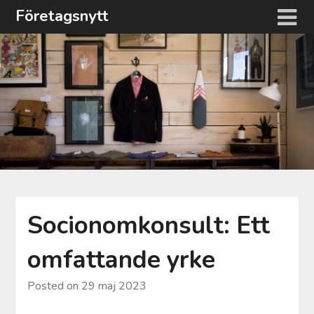
Hoppa
Företagsnytt
till
innehåll
Socionomkonsult: Ett
omfattande yrke
Posted on
29 maj 2023