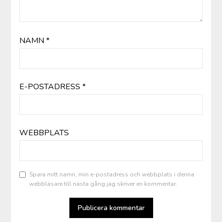
NAMN
*
E-POSTADRESS
*
WEBBPLATS
Spara mitt namn, min e-postadress och webbplats i denna
webbläsare till nästa gång jag skriver en kommentar.